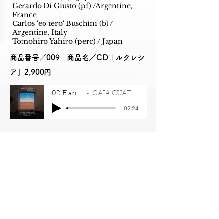
Gerardo Di Giusto (pf) /Argentine,
France
Carlos 'eo tero' Buschini (b) /
Argentine, Italy
​Tomohiro Yahiro (perc) / Japan
商品番号／009 商品名／CD「ルクレシ
ア」2,900円
02 Blanco
GAIA CUATRO
-02:24
商品番号 002／CD「Rey Tambor No
Brasil」 2,954円
商品番号 003／CD「GIO GUIDO plays
Italian Songs」2,500円
商品番号 004／CD「VAN VAN VAN」
2,500円