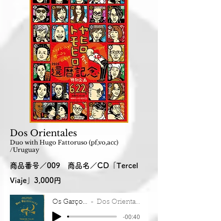
Dos Orientales
Duo with Hugo Fattoruso (pf,vo,acc)
/Uruguay
商品番号／009 商品名／CD「Tercel
Viaje」3,000円
Os Garçons
Dos Orientales
-00:40