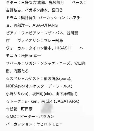
ギター：三好“3吉”功郎、鬼怒無月 ベース：
吉野弘志、バガボン鈴木、宮田岳
ドラム：鶴谷智生 パーカッション：ホアチ
ョ、岡部洋一、ASA-CHANG
ピアノ：フェビアン・レザ・パネ、谷川賢
作 ヴァイオリン：マレー飛鳥
ヴォーカル：タイロン橋本、HISASHI ハー
モニカ：松田ari幸一
サバール：ワガン・ンジャエ・ローズ、安田尚
樹、内藤たろ
☆スペシャルゲスト：仙波清彦(perc)、
NORA(vo/オルケスタ・デ・ラ・ルス)
小野リサ(vo)、坂田明(cla)、山下洋輔(pf)
☆トーク：s・ken、南 流石(JAGATARA)
☆朗読：町田康
☆MC：ピーター・バラカン
パーカッション：ヤヒロトモヒロ