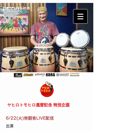
​percussion
ヤヒロトモヒロ還暦記念 特別企画
6/22(火)無観客LIVE配信
出演