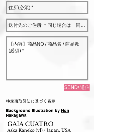
SEND/ 送信
特定商取引法に基づく表示
Background Illustration by
Non
Nakagawa
GAIA CUATRO
Aska Kaneko (vl) / Japan, USA